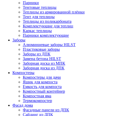
Парники
Тентовые теплицы
Теплицы из армированной плёнки
Тент для теплицы
Теплицы из поликарбоната
Комплектующие для теплиц
Каркас теплицы
Парники комплектующие
Заборы
Алюминиевые заборы HILST
Пластиковые заборы
Заборы из ДПК
Замена бетона HILST
Заборная доска из МПК
Заборная доска из ДПК
Компостеры
Компостеры для дачи
Ящик для компоста
Емкость для компоста
Компостный контейнер
Компостная яма
Термокомпостер
Фасад дома
Фасадные панели из ДПК
Сайдинг из ДПК