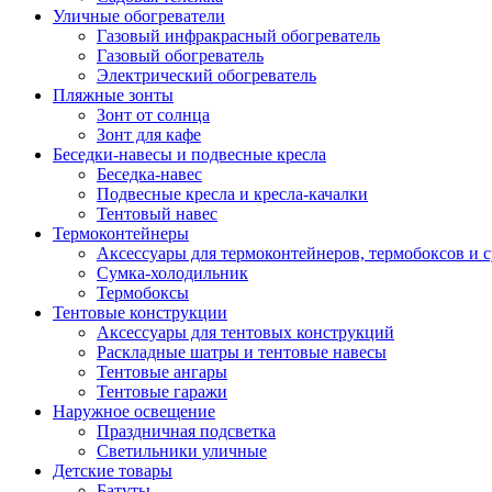
Уличные обогреватели
Газовый инфракрасный обогреватель
Газовый обогреватель
Электрический обогреватель
Пляжные зонты
Зонт от солнца
Зонт для кафе
Беседки-навесы и подвесные кресла
Беседка-навес
Подвесные кресла и кресла-качалки
Тентовый навес
Термоконтейнеры
Аксессуары для термоконтейнеров, термобоксов и 
Сумка-холодильник
Термобоксы
Тентовые конструкции
Аксессуары для тентовых конструкций
Раскладные шатры и тентовые навесы
Тентовые ангары
Тентовые гаражи
Наружное освещение
Праздничная подсветка
Светильники уличные
Детские товары
Батуты