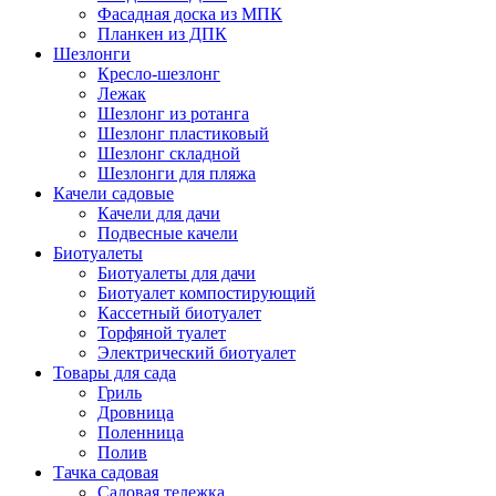
Фасадная доска из МПК
Планкен из ДПК
Шезлонги
Кресло-шезлонг
Лежак
Шезлонг из ротанга
Шезлонг пластиковый
Шезлонг складной
Шезлонги для пляжа
Качели садовые
Качели для дачи
Подвесные качели
Биотуалеты
Биотуалеты для дачи
Биотуалет компостирующий
Кассетный биотуалет
Торфяной туалет
Электрический биотуалет
Товары для сада
Гриль
Дровница
Поленница
Полив
Тачка садовая
Садовая тележка