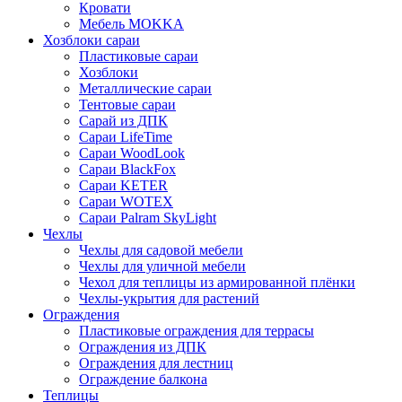
Кровати
Мебель MOKKA
Хозблоки сараи
Пластиковые сараи
Хозблоки
Металлические сараи
Тентовые сараи
Сарай из ДПК
Cараи LifeTime
Cараи WoodLook
Сараи BlackFox
Сараи KETER
Сараи WOTEX
Сараи Palram SkyLight
Чехлы
Чехлы для садовой мебели
Чехлы для уличной мебели
Чехол для теплицы из армированной плёнки
Чехлы-укрытия для растений
Ограждения
Пластиковые ограждения для террасы
Ограждения из ДПК
Ограждения для лестниц
Ограждение балкона
Теплицы